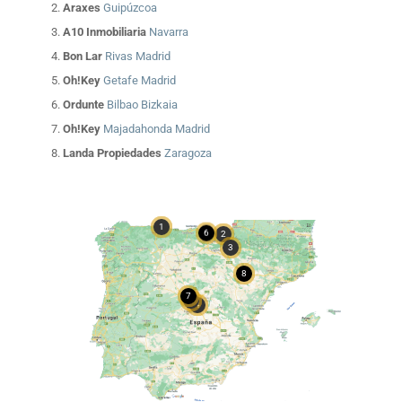
Araxes
Guipúzcoa
A10 Inmobiliaria
Navarra
Bon Lar
Rivas Madrid
Oh!Key
Getafe Madrid
Ordunte
Bilbao Bizkaia
Oh!Key
Majadahonda Madrid
Landa Propiedades
Zaragoza
1
6
2
3
8
7
5
4