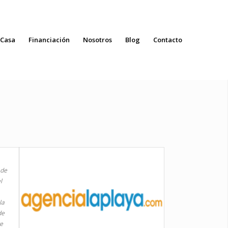
 Casa
Financiación
Nosotros
Blog
Contacto
 de
l
la
de
te