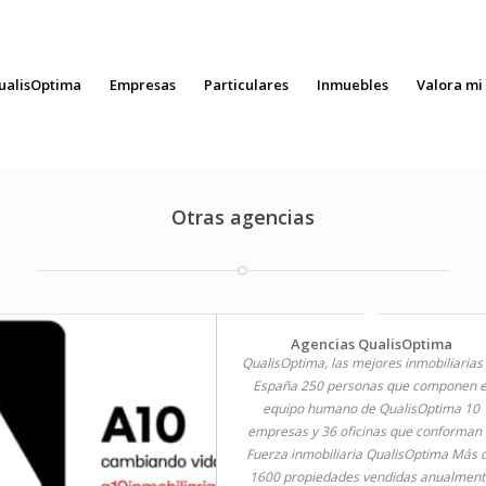
Oh!Key
ualisOptima
Empresas
Particulares
Inmuebles
Valora mi
Otras agencias
Agencias QualisOptima
QualisOptima, las mejores inmobiliarias
España 250 personas que componen e
equipo humano de QualisOptima 10
empresas y 36 oficinas que conforman 
Fuerza inmobiliaria QualisOptima Más 
1600 propiedades vendidas anualmen