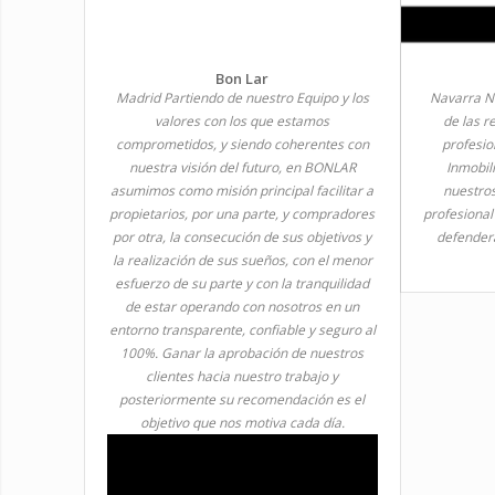
Bon Lar
Madrid Partiendo de nuestro Equipo y los
Navarra Nu
valores con los que estamos
de las r
comprometidos, y siendo coherentes con
profesi
nuestra visión del futuro, en BONLAR
Inmobili
asumimos como misión principal facilitar a
nuestros
propietarios, por una parte, y compradores
profesional
por otra, la consecución de sus objetivos y
defender
la realización de sus sueños, con el menor
esfuerzo de su parte y con la tranquilidad
de estar operando con nosotros en un
entorno transparente, confiable y seguro al
100%. Ganar la aprobación de nuestros
clientes hacia nuestro trabajo y
posteriormente su recomendación es el
objetivo que nos motiva cada día.