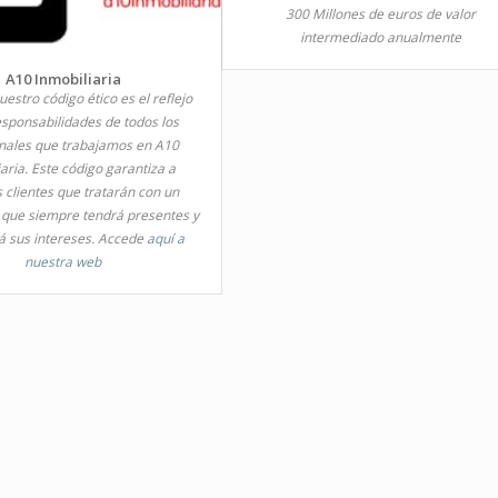
300 Millones de euros de valor
intermediado anualmente
A10 Inmobiliaria
estro código ético es el reflejo
esponsabilidades de todos los
onales que trabajamos en A10
aria. Este código garantiza a
 clientes que tratarán con un
 que siempre tendrá presentes y
á sus intereses. Accede
aquí a
nuestra web