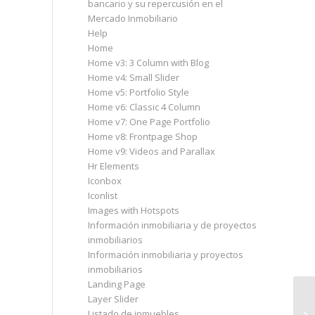
bancario y su repercusión en el
Mercado Inmobiliario
Help
Home
Home v3: 3 Column with Blog
Home v4: Small Slider
Home v5: Portfolio Style
Home v6: Classic 4 Column
Home v7: One Page Portfolio
Home v8: Frontpage Shop
Home v9: Videos and Parallax
Hr Elements
Iconbox
Iconlist
Images with Hotspots
Información inmobiliaria y de proyectos
inmobiliarios
Información inmobiliaria y proyectos
inmobiliarios
Landing Page
Layer Slider
Listado de inmuebles
Ar