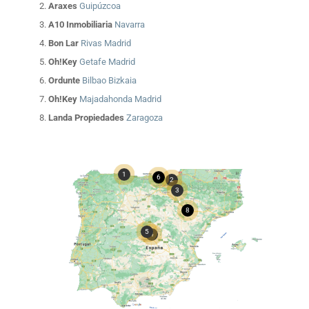
Araxes
Guipúzcoa
A10 Inmobiliaria
Navarra
Bon Lar
Rivas Madrid
Oh!Key
Getafe Madrid
Ordunte
Bilbao Bizkaia
Oh!Key
Majadahonda Madrid
Landa Propiedades
Zaragoza
1
6
2
3
8
7
5
4