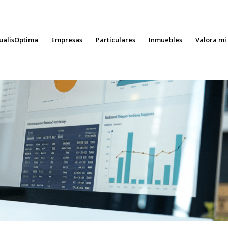
ualisOptima
Empresas
Particulares
Inmuebles
Valora mi
nda