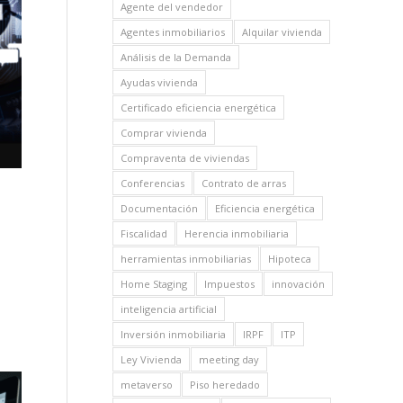
Agente del vendedor
Agentes inmobiliarios
Alquilar vivienda
Análisis de la Demanda
Ayudas vivienda
Certificado eficiencia energética
Comprar vivienda
Compraventa de viviendas
Conferencias
Contrato de arras
Documentación
Eficiencia energética
Fiscalidad
Herencia inmobiliaria
herramientas inmobiliarias
Hipoteca
Home Staging
Impuestos
innovación
inteligencia artificial
Inversión inmobiliaria
IRPF
ITP
Ley Vivienda
meeting day
metaverso
Piso heredado