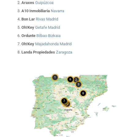
Araxes
Guipúzcoa
A10 Inmobiliaria
Navarra
Bon Lar
Rivas Madrid
Oh!Key
Getafe Madrid
Ordunte
Bilbao Bizkaia
Oh!Key
Majadahonda Madrid
Landa Propiedades
Zaragoza
1
6
2
3
8
7
5
4