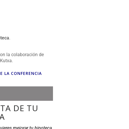
oteca
.
on la colaboración de
 Kutxa.
DE LA CONFERENCIA
TA DE TU
A
uieres mejorar tu hipoteca,