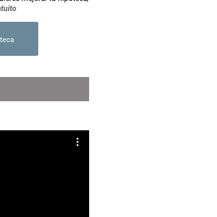
tuito
teca