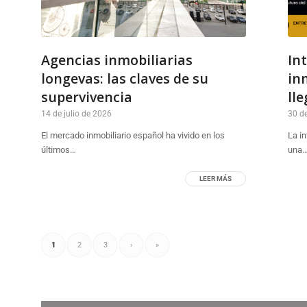
Agencias inmobiliarias
Int
longevas: las claves de su
in
supervivencia
ll
14 de julio de 2026
30 d
El mercado inmobiliario español ha vivido en los
La in
últimos…
una
LEER MÁS
1
2
3
›
»