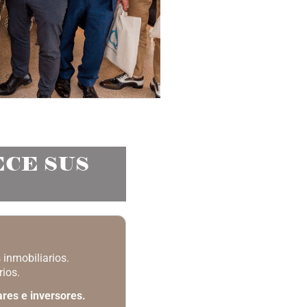
ECE SUS
 inmobiliarios.
ios.
ares e inversores.