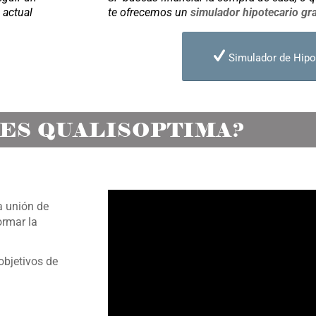
 actual
te ofrecemos un
simulador hipotecario gra
Simulador de Hipo
 ES QUALISOPTIMA?
la unión de
ormar la
objetivos de