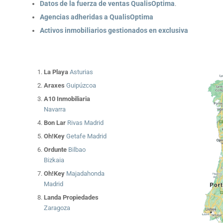
Datos de la fuerza de ventas QualisOptima
.
Agencias adheridas a QualisOptima
Activos inmobiliarios gestionados en exclusiva
La Playa
Asturias
Araxes
Guipúzcoa
A10 Inmobiliaria
Navarra
Bon Lar
Rivas Madrid
Oh!Key
Getafe Madrid
Ordunte
Bilbao
Bizkaia
Oh!Key
Majadahonda
Madrid
Landa Propiedades
Zaragoza