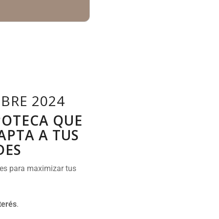
BRE 2024
POTECA QUE
APTA A TUS
DES
nes para maximizar tus
terés
.