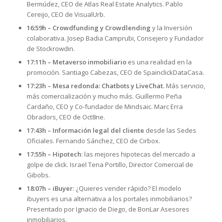
Bermúdez, CEO de Atlas Real Estate Analytics. Pablo
Cereijo, CEO de VisualUrb.
16:59h – Crowdfunding y Crowdlending
y la Inversión
colaborativa. Josep Badia Camprubi, Consejero y Fundador
de Stockrowdin.
17:11h – Metaverso inmobiliario
es una realidad en la
promoción. Santiago Cabezas, CEO de SpainclickDataCasa.
17:23h – Mesa redonda: Chatbots y LiveChat.
Más servicio,
más comercialización y mucho más. Guillermo Peña
Cardaño, CEO y Co-fundador de Mindsaic. Marc Erra
Obradors, CEO de Oct8ne.
17:43h – Información legal del cliente
desde las Sedes
Oficiales. Fernando Sánchez, CEO de Cirbox.
17:55h – Hipotech
: las mejores hipotecas del mercado a
golpe de click. Israel Tena Portillo, Director Comercial de
Gibobs.
18:07h – iBuyer
: ¿Quieres vender rápido? El modelo
ibuyers es una alternativa a los portales inmobiliarios?
Presentado por Ignacio de Diego, de BonLar Asesores
inmobiliarios.