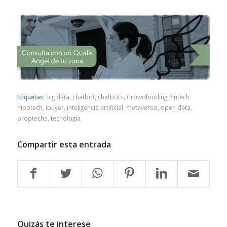
Etiquetas:
big data
,
chatbot
,
chatbots
,
Crowdfunding
,
fintech
,
hipotech
,
ibuyer
,
inteligencia artificial
,
metaverso
,
open data
,
proptechs
,
tecnologia
Compartir esta entrada
Quizás te interese