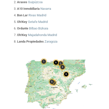
Araxes
Guipúzcoa
A10 Inmobiliaria
Navarra
Bon Lar
Rivas Madrid
Oh!Key
Getafe Madrid
Ordunte
Bilbao Bizkaia
Oh!Key
Majadahonda Madrid
Landa Propiedades
Zaragoza
1
6
2
3
8
7
5
4