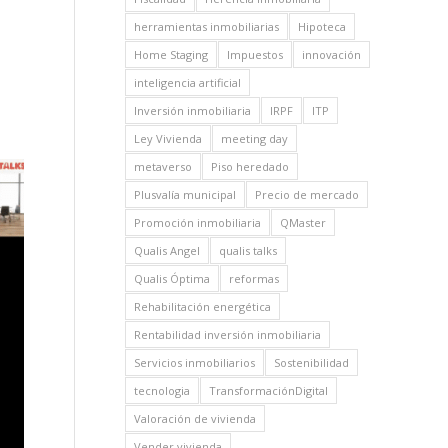
herramientas inmobiliarias
Hipoteca
Home Staging
Impuestos
innovación
inteligencia artificial
Inversión inmobiliaria
IRPF
ITP
Ley Vivienda
meeting day
metaverso
Piso heredado
Plusvalía municipal
Precio de mercado
Promoción inmobiliaria
QMaster
Qualis Angel
qualis talks
Qualis Óptima
reformas
Rehabilitación energética
Rentabilidad inversión inmobiliaria
Servicios inmobiliarios
Sostenibilidad
tecnologia
TransformaciónDigital
Valoración de vivienda
Vender vivienda