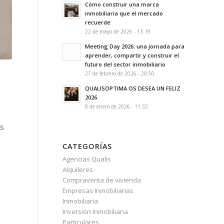
Cómo construir una marca
inmobiliaria que el mercado
recuerde
22 de mayo de 2026 - 13:19
Meeting Day 2026: una jornada para
aprender, compartir y construir el
futuro del sector inmobiliario
27 de febrero de 2026 - 20:50
QUALISOPTIMA OS DESEA UN FELIZ
2026
8 de enero de 2026 - 11:32
os
CATEGORÍAS
Agencias Qualis
Alquileres
Compraventa de vivienda
Empresas Inmobiliarias
Inmobiliaria
Inversión Inmobiliaria
Particulares