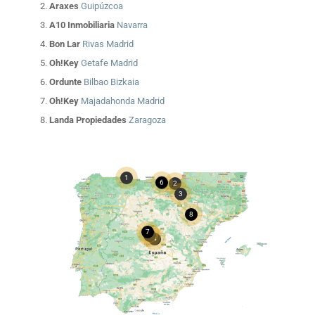
Araxes
Guipúzcoa
A10 Inmobiliaria
Navarra
Bon Lar
Rivas Madrid
Oh!Key
Getafe Madrid
Ordunte
Bilbao Bizkaia
Oh!Key
Majadahonda Madrid
Landa Propiedades
Zaragoza
1
6
2
3
8
7
5
4