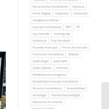
herramientas inmobiliarias
Hipoteca
Home Staging
Impuestos
innovación
inteligencia artificial
Inversión inmobiliaria
IRPF
ITP
Ley Vivienda
meeting day
metaverso
Piso heredado
Plusvalía municipal
Precio de mercado
Promoción inmobiliaria
QMaster
Qualis Angel
qualis talks
Qualis Óptima
reformas
Rehabilitación energética
Rentabilidad inversión inmobiliaria
Servicios inmobiliarios
Sostenibilidad
tecnologia
TransformaciónDigital
Valoración de vivienda
Vender vivienda