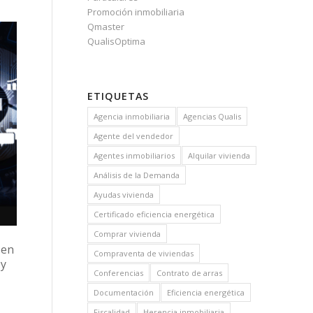
Promoción inmobiliaria
Qmaster
QualisOptima
ETIQUETAS
Agencia inmobiliaria
Agencias Qualis
Agente del vendedor
Agentes inmobiliarios
Alquilar vivienda
Análisis de la Demanda
Ayudas vivienda
Certificado eficiencia energética
Comprar vivienda
 en
Compraventa de viviendas
 y
Conferencias
Contrato de arras
Documentación
Eficiencia energética
Fiscalidad
Herencia inmobiliaria