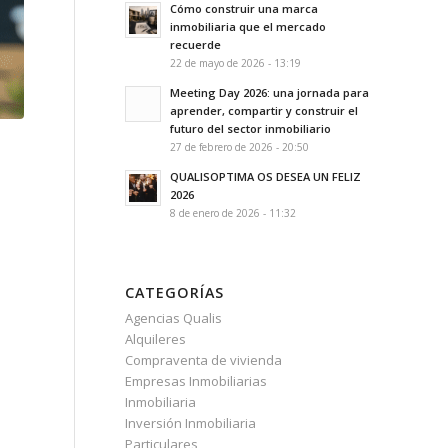
Cómo construir una marca
inmobiliaria que el mercado
recuerde
22 de mayo de 2026 - 13:19
Meeting Day 2026: una jornada para
aprender, compartir y construir el
futuro del sector inmobiliario
27 de febrero de 2026 - 20:50
QUALISOPTIMA OS DESEA UN FELIZ
2026
8 de enero de 2026 - 11:32
CATEGORÍAS
Agencias Qualis
Alquileres
Compraventa de vivienda
Empresas Inmobiliarias
Inmobiliaria
Inversión Inmobiliaria
Particulares