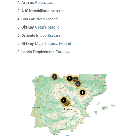
Araxes
Guipúzcoa
A10 Inmobiliaria
Navarra
Bon Lar
Rivas Madrid
Oh!Key
Getafe Madrid
Ordunte
Bilbao Bizkaia
Oh!Key
Majadahonda Madrid
Landa Propiedades
Zaragoza
1
6
2
3
8
7
5
4